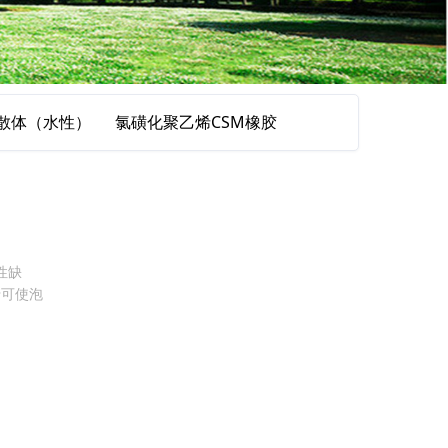
散体（水性）
氯磺化聚乙烯CSM橡胶
性缺
于可使泡