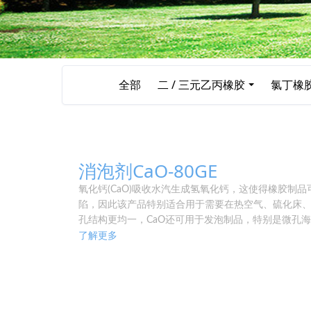
全部
二 / 三元乙丙橡胶
氯丁橡
消泡剂CaO-80GE
氧化钙(CaO)吸收水汽生成氢氧化钙，这使得橡胶
陷，因此该产品特别适合用于需要在热空气、硫化床
孔结构更均一，CaO还可用于发泡制品，特别是微孔海
了解更多