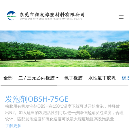
全部
二 / 三元乙丙橡胶
氯丁橡胶
水性氯丁胶乳
橡
发泡剂OBSH-75GE
橡胶用有机发泡剂OBSH在150℃温度下就可以开始发泡，并释放
出N2。加入适当的发泡活性剂可以进一步降低起始发泡温度，合理
设计、匹配发泡速度和硫化速度可以最大程度地提高发泡质量……
了解更多