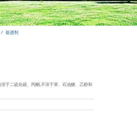
促进剂
仿,微溶于二硫化碳、丙酮,不溶于苯、石油醚、乙醇和