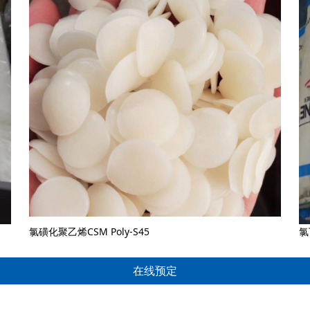
氯磺化聚乙烯CSM Poly-S45
氯
在线预定